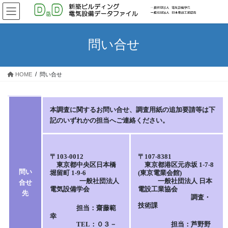
コ
ナ
ン
ビ
テ
ゲ
ン
ー
問い合せ
ツ
シ
へ
ョ
ス
ン
HOME
問い合せ
キ
に
ッ
移
プ
動
本調査に関するお問い合せ、調査用紙の追加要請等は下
記のいずれかの担当へご連絡ください。
〒103-0012
〒107-8381
東京都中央区日本橋
東京都港区元赤坂 1-7-8
問い
堀留町 1-9-6
(東京電業会館)
一般社団法人
一般社団法人 日本
合せ
電気設備学会
電設工業協会
先
調査・
技術課
担当：齋藤範
幸
TEL：０３－
担当：芦野野