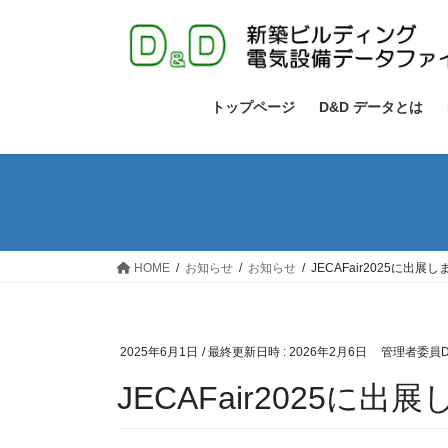
コ
ナ
ン
ビ
テ
ゲ
ン
ー
ツ
シ
トップページ
D&D データとは
へ
ョ
ス
ン
キ
に
ッ
移
プ
動
HOME
お知らせ
お知らせ
JECAFair2025に出展
2025年6月1日
/ 最終更新日時 :
2026年2月6日
管理者委員
JECAFair2025に出